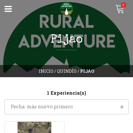
0
Pijao
INICIO
/
QUINDÍO
/
PIJAO
1 Experiencia(s)
Fecha: más nuevo primero