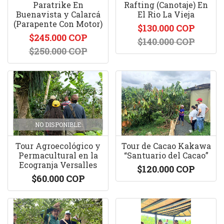
Paratrike En
Rafting (Canotaje) En
Buenavista y Calarcá
El Rio La Vieja
(Parapente Con Motor)
$130.000 COP
$245.000 COP
$140.000 COP
$250.000 COP
NO DISPONIBLE
Tour Agroecológico y
Tour de Cacao Kakawa
Permacultural en la
“Santuario del Cacao”
Ecogranja Versalles
$120.000 COP
$60.000 COP