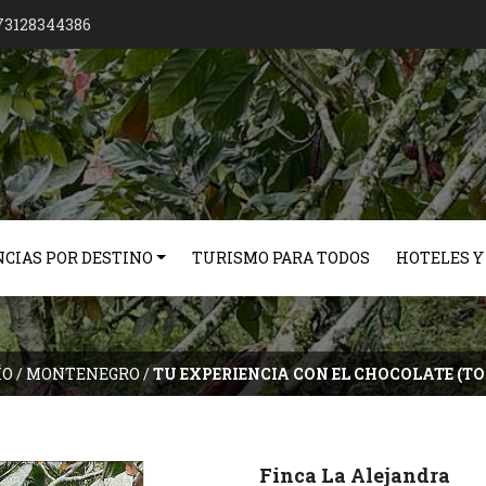
73128344386
CIAS POR DESTINO
TURISMO PARA TODOS
HOTELES Y
ÍO
/
MONTENEGRO
/
TU EXPERIENCIA CON EL CHOCOLATE (T
Finca La Alejandra