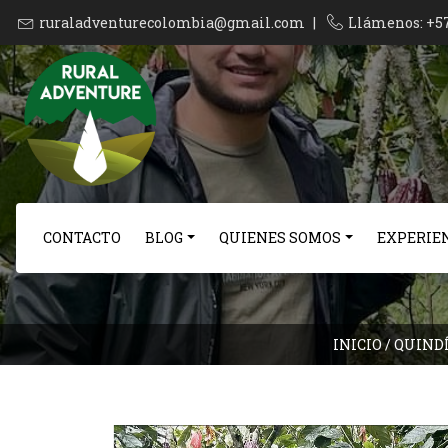
ruraladventurecolombia@gmail.com
|
Llámenos: +5
CONTACTO
BLOG
QUIENES SOMOS
EXPERIEN
INICIO
/
QUIND