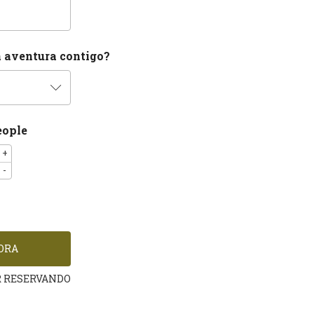
a aventura contigo?
eople
+
-
R RESERVANDO