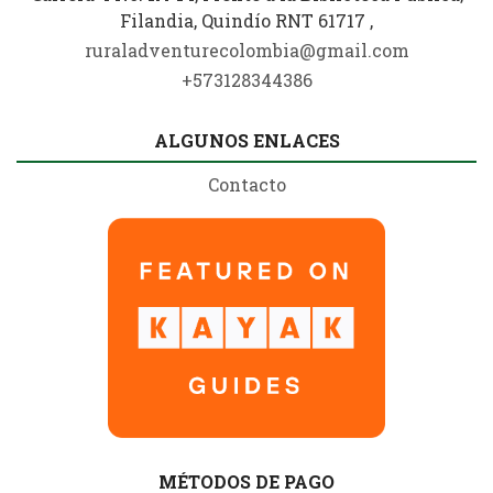
Filandia, Quindío RNT 61717 ,
ruraladventurecolombia@gmail.com
+573128344386
ALGUNOS ENLACES
Contacto
MÉTODOS DE PAGO