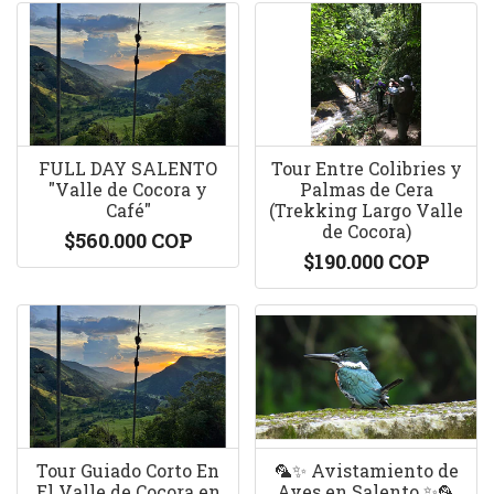
FULL DAY SALENTO
Tour Entre Colibries y
"Valle de Cocora y
Palmas de Cera
Café"
(Trekking Largo Valle
de Cocora)
$560.000 COP
$190.000 COP
Tour Guiado Corto En
🦜✨ Avistamiento de
El Valle de Cocora en
Aves en Salento ✨🦜