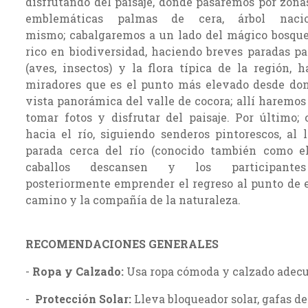
disfrutando del paisaje, donde pasaremos por zona
emblemáticas palmas de cera, árbol naci
mismo; cabalgaremos a un lado del mágico bosque
rico en biodiversidad, haciendo breves paradas pa
(aves, insectos) y la flora típica de la región, 
miradores que es el punto más elevado desde don
vista panorámica del valle de cocora; allí haremos
tomar fotos y disfrutar del paisaje. Por último;
hacia el río, siguiendo senderos pintorescos, al
parada cerca del río (conocido también como e
caballos descansen y los participante
posteriormente emprender el regreso al punto de e
camino y la compañía de la naturaleza.
RECOMENDACIONES GENERALES
-
Ropa y Calzado:
Usa ropa cómoda y calzado adecu
-
Protección Solar:
Lleva bloqueador solar, gafas de