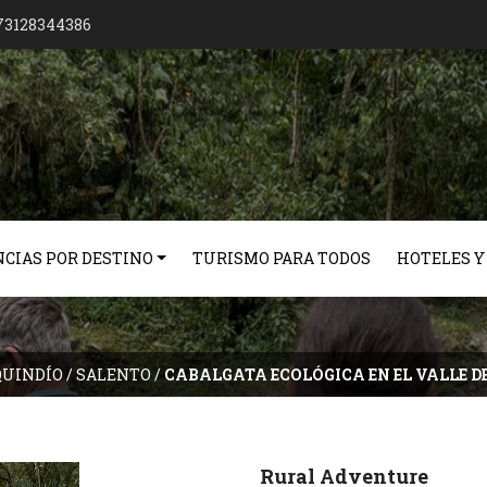
73128344386
CIAS POR DESTINO
TURISMO PARA TODOS
HOTELES Y
QUINDÍO
/
SALENTO
/
CABALGATA ECOLÓGICA EN EL VALLE D
Rural Adventure