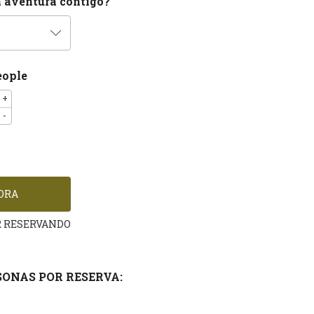
a aventura contigo?
eople
+
-
R RESERVANDO
ONAS POR RESERVA: