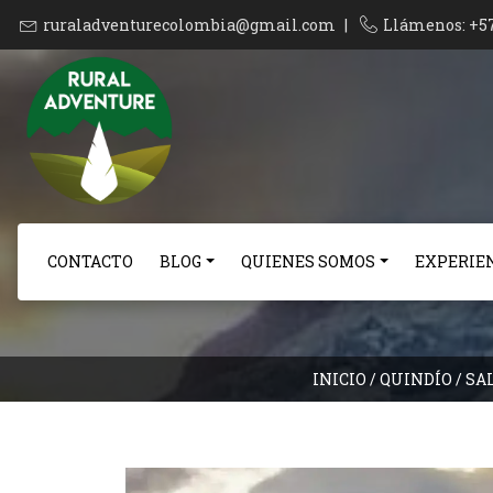
ruraladventurecolombia@gmail.com
|
Llámenos: +5
CONTACTO
BLOG
QUIENES SOMOS
EXPERIEN
INICIO
/
QUINDÍO
/
SA