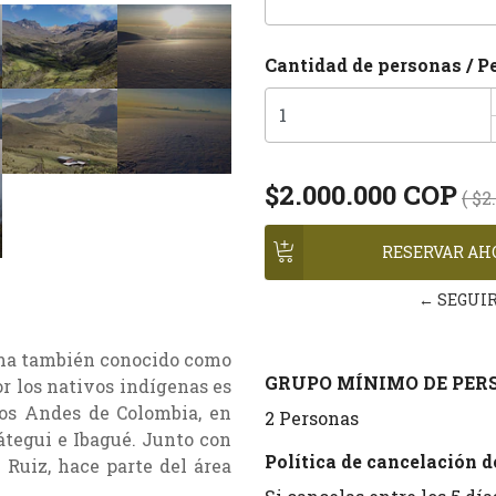
Cantidad de personas / P
$2.000.000 COP
( $2
← SEGUI
ima también conocido como
GRUPO MÍNIMO DE PERS
r los nativos indígenas es
los Andes de Colombia, en
2 Personas
átegui e Ibagué. Junto con
Política de cancelación de
Ruiz, hace parte del área
.