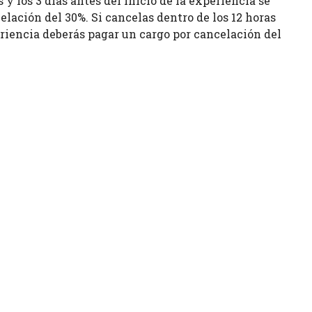
s y los 3 días antes del inicio de la experiencia se
elación del 30%. Si cancelas dentro de los 12 horas
eriencia deberás pagar un cargo por cancelación del