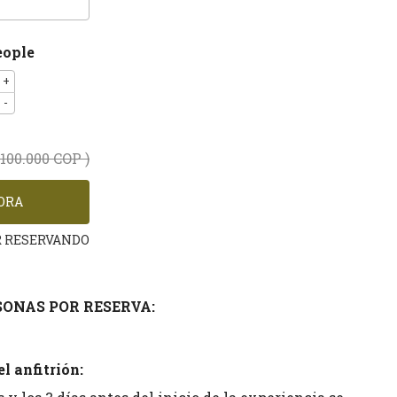
eople
+
-
.100.000 COP )
R RESERVANDO
ONAS POR RESERVA:
l anfitrión: