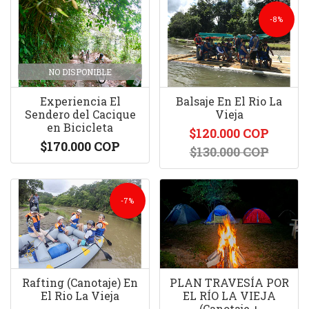
-8%
NO DISPONIBLE
Experiencia El
Balsaje En El Rio La
Sendero del Cacique
Vieja
en Bicicleta
$120.000 COP
$170.000 COP
$130.000 COP
-7%
Rafting (Canotaje) En
PLAN TRAVESÍA POR
El Rio La Vieja
EL RÍO LA VIEJA
(Canotaje +