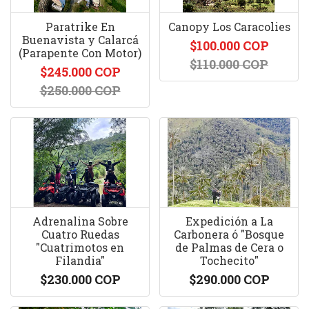
Paratrike En
Canopy Los Caracolies
Buenavista y Calarcá
$100.000 COP
(Parapente Con Motor)
$110.000 COP
$245.000 COP
$250.000 COP
Adrenalina Sobre
Expedición a La
Cuatro Ruedas
Carbonera ó "Bosque
"Cuatrimotos en
de Palmas de Cera o
Filandia"
Tochecito"
$230.000 COP
$290.000 COP