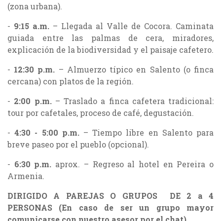
(zona urbana).
-
9:15 a.m.
– Llegada al Valle de Cocora. Caminata
guiada entre las palmas de cera, miradores,
explicación de la biodiversidad y el paisaje cafetero.
-
12:30 p.m.
– Almuerzo típico en Salento (o finca
cercana) con platos de la región.
-
2:00 p.m.
– Traslado a finca cafetera tradicional:
tour por cafetales, proceso de café, degustación.
-
4:30 - 5:00 p.m.
– Tiempo libre en Salento para
breve paseo por el pueblo (opcional).
-
6:30 p.m.
aprox. – Regreso al hotel en Pereira o
Armenia.
DIRIGIDO A PAREJAS O GRUPOS DE 2 a 4
PERSONAS (En caso de ser un grupo mayor
comunicarse con nuestro asesor por el chat)