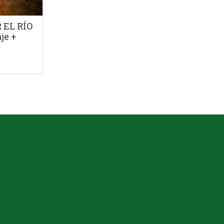
 EL RÍO
je +
)