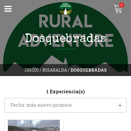
0
Dosquebradas
INICIO
/
RISARALDA
/
DOSQUEBRADAS
1 Experiencia(s)
Fecha: más nuevo primero