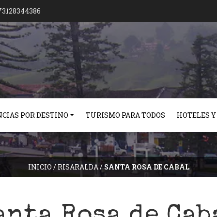
73128344386
CIAS POR DESTINO
TURISMO PARA TODOS
HOTELES Y
INICIO
/
RISARALDA
/
SANTA ROSA DE CABAL
anta Rosa de Cab