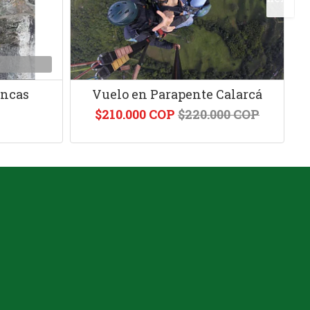
ancas
Vuelo en Parapente Calarcá
$210.000 COP
$220.000 COP