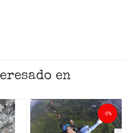
teresado en
-5%
next