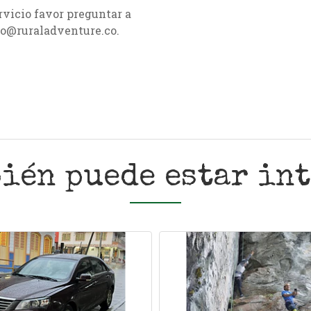
rvicio favor preguntar a
nfo@ruraladventure.co.
ién puede estar in