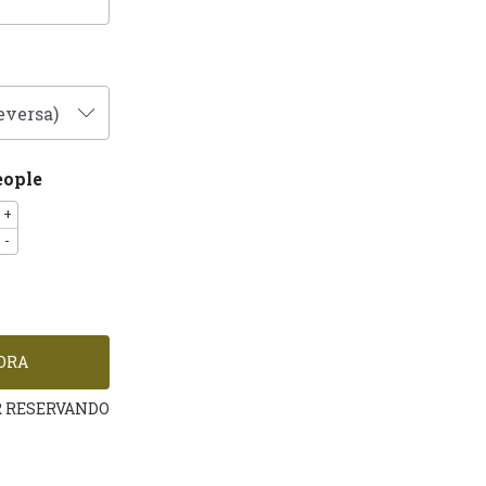
eople
+
-
R RESERVANDO